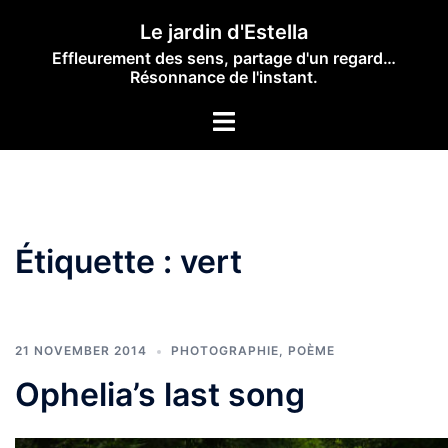
Skip
Le jardin d'Estella
to
Effleurement des sens, partage d'un regard…
content
Résonnance de l'instant.
Toggle
menu
Étiquette :
vert
21 NOVEMBER 2014
PHOTOGRAPHIE
,
POÈME
Ophelia’s last song