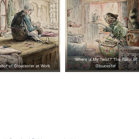
‘Where is My Twist?’ The Tailor of
ailor of Gloucester at Work
Gloucester