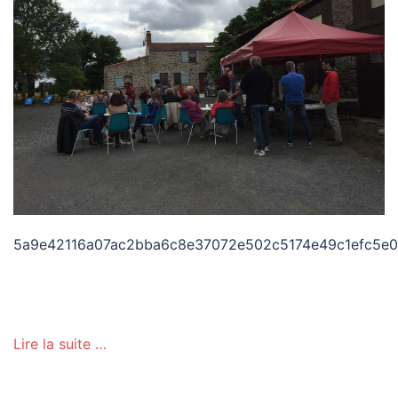
5a9e42116a07ac2bba6c8e37072e502c5174e49c1efc5e
Lire la suite …