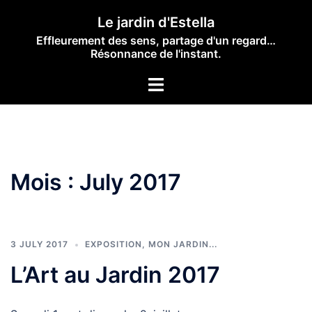
Skip
Le jardin d'Estella
to
Effleurement des sens, partage d'un regard…
content
Résonnance de l'instant.
Toggle
menu
Mois :
July 2017
3 JULY 2017
EXPOSITION
,
MON JARDIN...
L’Art au Jardin 2017