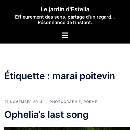
Skip
Le jardin d'Estella
to
Effleurement des sens, partage d'un regard…
content
Résonnance de l'instant.
Toggle
menu
Étiquette :
marai poitevin
21 NOVEMBER 2014
PHOTOGRAPHIE
,
POÈME
Ophelia’s last song