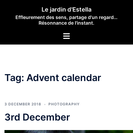
Skip
Le jardin d'Estella
to
Effleurement des sens, partage d'un regard…
content
Résonnance de l'instant.
Toggle
menu
Tag:
Advent calendar
3 DECEMBER 2018
PHOTOGRAPHY
3rd December