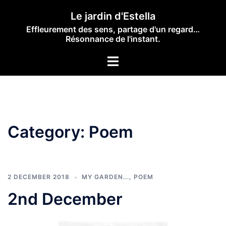
Skip
Le jardin d'Estella
to
Effleurement des sens, partage d'un regard…
content
Résonnance de l'instant.
Toggle
menu
Category:
Poem
2 DECEMBER 2018
MY GARDEN...
,
POEM
2nd December