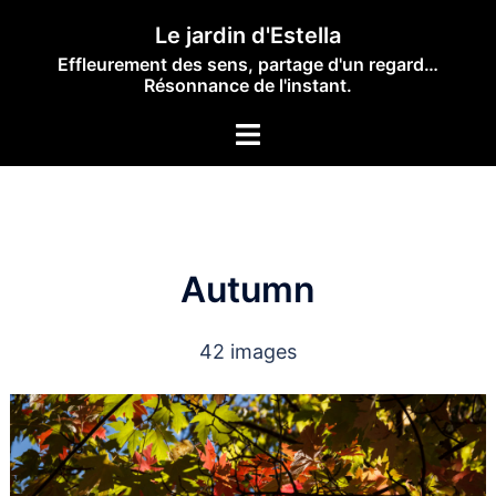
Skip
Le jardin d'Estella
to
Effleurement des sens, partage d'un regard…
content
Résonnance de l'instant.
Toggle
menu
Autumn
42 images